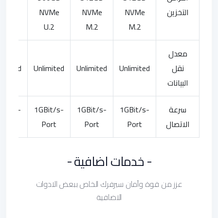
التخزين
NVMe
NVMe
NVMe
NVMe
U.2
U.2
M.2
M.2
معدل
نقل
Unlimited
Unlimited
Unlimited
limited
البيانات
سرعة
1GBit/s-
1GBit/s-
1GBit/s-
Bit/s-
الاتصال
Port
Port
Port
Port
- خدمات اضافية -
عزز من قوة وآمان سيرفرك الخاص ببعض الادوات
الاضافية