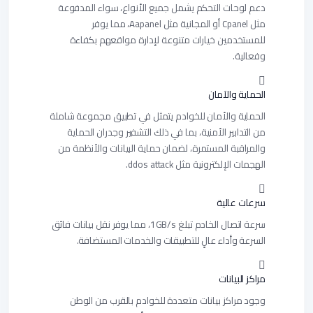
دعم لوحات التحكم يشمل جميع الأنواع، سواء المدفوعة
مثل Cpanel أو المجانية مثل Aapanel، مما يوفر
للمستخدمين خيارات متنوعة لإدارة مواقعهم بكفاءة
وفعالية.
الحماية والآمان
الحماية والأمان للخوادم يتمثل في تطبيق مجموعة شاملة
من التدابير الأمنية، بما في ذلك التشفير وجدران الحماية
والمراقبة المستمرة، لضمان حماية البيانات والأنظمة من
الهجمات الإلكترونية مثل ddos attack.
سرعات عالية
سرعة اتصال الخادم تبلغ 1GB/s، مما يوفر نقل بيانات فائق
السرعة وأداء عالٍ للتطبيقات والخدمات المستضافة.
مراكز البيانات
وجود مراكز بيانات متعددة للخوادم بالقرب من الوطن