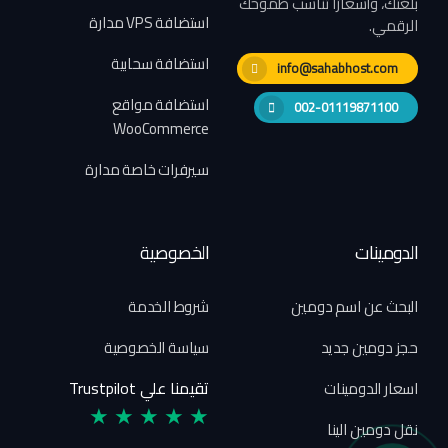
بلغتك، وأسعارًا تناسب طموحك
استضافة VPS مدارة
الرقمي.
استضافة سحابية
info@sahabhost.com
استضافة مواقع
002-01119871100
WooCommerce
سيرفرات خاصة مدارة
الدومينات
الخصوصية
البحث عن اسم دومين
شروط الخدمة
حجز دومين جديد
سياسة الخصوصية
تقيمنا علي Trustpilot
اسعار الدومينات
★ ★ ★ ★ ★
نقل دومين الينا