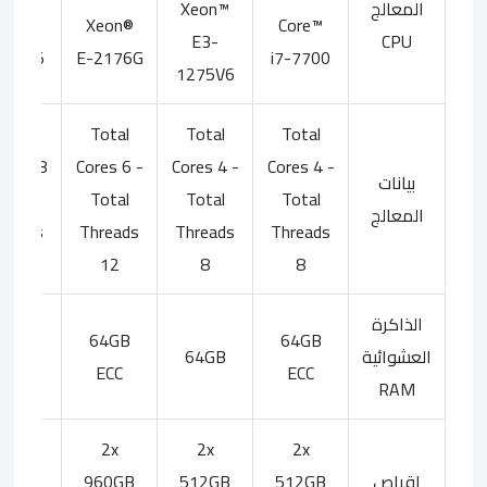
المعالج
Xeon™
eon®
Xeon®
Core™
E3-
CPU
-2295
E-2176G
i7-7700
1275V6
Total
Total
Total
Total
res 18
Cores 6 -
Cores 4 -
Cores 4 -
بيانات
 Total
Total
Total
Total
المعالج
hreads
Threads
Threads
Threads
32
12
8
8
الذاكرة
28GB
64GB
64GB
العشوائية
64GB
ECC
ECC
ECC
RAM
2x
2x
2x
2x
اقراص
512GB
512GB
960GB
60GB