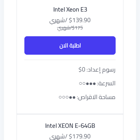
Intel Xeon E3
$139.90 /شهري
$175/شهري
اطلبة الان
رسوم إعداد: 0$
السرعة: ●●●○○
مساحة الاقراص: ●●○○○
Intel XEON E-64GB
$179.90 /شهري