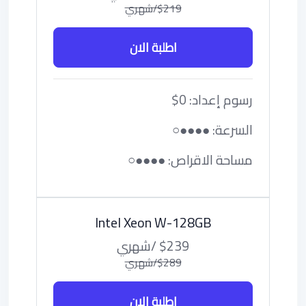
$219/شهري
اطلبة الان
رسوم إعداد: 0$
السرعة: ●●●●○
مساحة الاقراص: ●●●●○
Intel Xeon W-128GB
$239 /شهري
$289/شهري
اطلبة الان