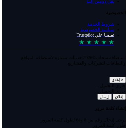
نقل دومين الينا
الخصوصية
شروط الخدمة
سياسة الخصوصية
تقيمنا علي Trustpilot
★ ★ ★ ★ ★
استضافة سحاب©2026 خدمات ممتازة لاستضافة المواقع
والنطاقات للشركات والمشاريع.
×
إغلاق
جاري التحميل ...
جاري التحميل ...
إغلاق
إرسال
إنشاء كلمة مرور
يرجى إدخال رقم بين 8 و64 لطول كلمة المرور
طول كلمة المرور