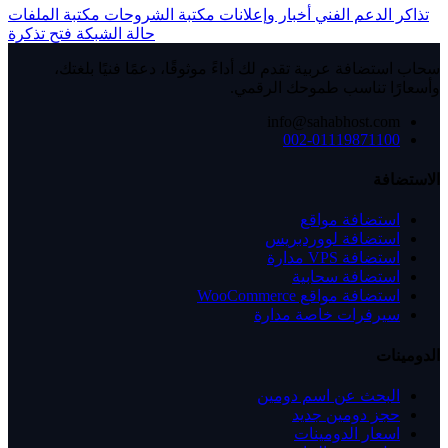
تذاكر الدعم الفني
أخبار وإعلانات
مكتبة الشروحات
مكتبة الملفات
حالة الشبكة
فتح تذكرة
سحاب استضافة عربية تقدم لك أداءً موثوقًا، دعمًا فنيًا بلغتك،
وأسعارًا تناسب طموحك الرقمي.
info@sahabhost.com
002-01119871100
الاستضافة
استضافة مواقع
استضافة لووردبريس
استضافة VPS مدارة
استضافة سحابية
استضافة مواقع WooCommerce
سيرفرات خاصة مدارة
الدومينات
البحث عن اسم دومين
حجز دومين جديد
اسعار الدومينات