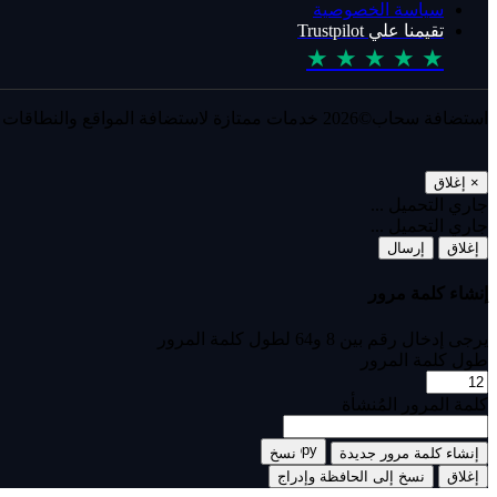
سياسة الخصوصية
تقيمنا علي Trustpilot
★ ★ ★ ★ ★
استضافة سحاب©2026 خدمات ممتازة لاستضافة المواقع والنطاقات للشركات والمشاريع.
×
إغلاق
جاري التحميل ...
جاري التحميل ...
إغلاق
إرسال
إنشاء كلمة مرور
يرجى إدخال رقم بين 8 و64 لطول كلمة المرور
طول كلمة المرور
كلمة المرور المُنشأة
إنشاء كلمة مرور جديدة
نسخ
إغلاق
نسخ إلى الحافظة وإدراج