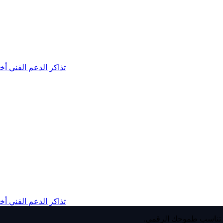
تذاكر الدعم الفني
أخب
تذاكر الدعم الفني
أخب
رًا تناسب طموحك الرقمي.