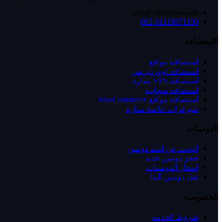
info@sahabhost.com
002-01119871100
الاستضافة
استضافة مواقع
استضافة لووردبريس
استضافة VPS مدارة
استضافة سحابية
استضافة مواقع WooCommerce
سيرفرات خاصة مدارة
الدومينات
البحث عن اسم دومين
حجز دومين جديد
اسعار الدومينات
نقل دومين الينا
الخصوصية
شروط الخدمة