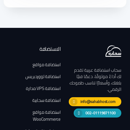
الاستضافة
استضافة مواقع
سحاب استضافة عربية تقدم
لك أداءً موثوقًا، دعمًا فنيًا
استضافة لووردبريس
بلغتك، وأسعارًا تناسب طموحك
استضافة VPS مدارة
الرقمي.
استضافة سحابية
info@sahabhost.com
استضافة مواقع
002-01119871100
WooCommerce