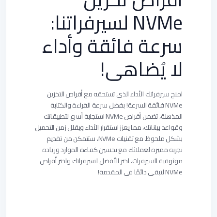
NVMe لسيرفراتنا:
سرعة فائقة وأداء
لا يُضاهى!
امنح سيرفراتك الأداء الذي تستحقه مع أقراص التخزين
NVMe فائقة السرعة! بفضل سرعة القراءة والكتابة
المذهلة، تضمن أقراص NVMe استجابة أسرع لتطبيقاتك
وقواعد بياناتك، مما يعزز استقرار الأداء ويقلل زمن التحميل
بشكل ملحوظ. مع تقنيات NVMe، ستتمكن من تقديم
تجربة مميزة لعملائك مع تحسين كفاءة الموارد وزيادة
موثوقية السيرفرات. اختر الأفضل لسيرفراتك واختر أقراص
NVMe لتبقى دائمًا في المقدمة!