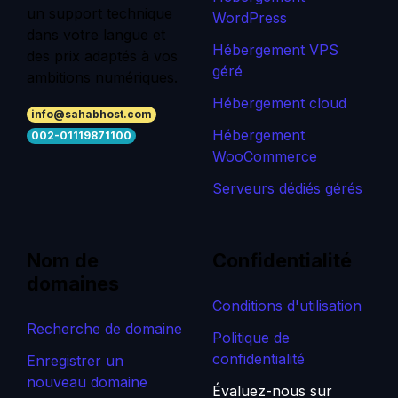
un support technique
WordPress
dans votre langue et
Hébergement VPS
des prix adaptés à vos
géré
ambitions numériques.
Hébergement cloud
info@sahabhost.com
Hébergement
002-01119871100
WooCommerce
Serveurs dédiés gérés
Nom de
Confidentialité
domaines
Conditions d'utilisation
Recherche de domaine
Politique de
confidentialité
Enregistrer un
nouveau domaine
Évaluez-nous sur