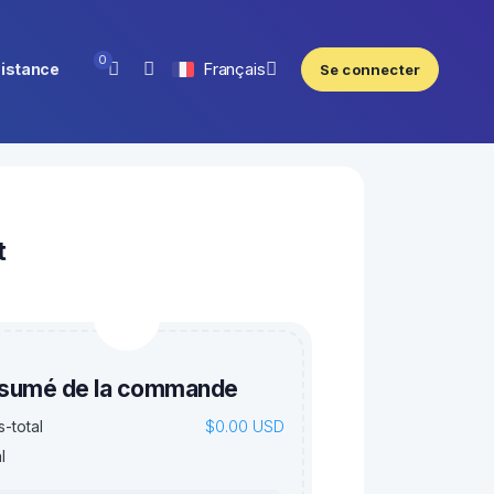
0
Français
istance
Se connecter
pas de notification
t
sumé de la commande
$0.00 USD
-total
l