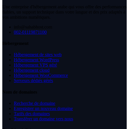
Une entreprise d'hébergement arabe qui vous offre des performances
fiables, un support technique dans votre langue et des prix adaptés à
vos ambitions numériques.
info@sahabhost.com
002-01119871100
Hébergement
Hébergement de sites web
Hébergement WordPress
Hébergement VPS géré
Hébergement cloud
Hébergement WooCommerce
Serveurs dédiés gérés
Nom de domaines
Recherche de domaine
Enregistrer un nouveau domaine
Tarifs des domaines
Transférer un domaine vers nous