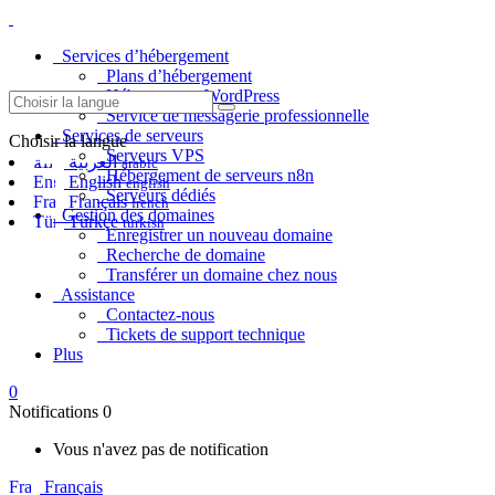
Services d’hébergement
Plans d’hébergement
Hébergement WordPress
Service de messagerie professionnelle
Services de serveurs
Choisir la langue
Serveurs VPS
العربية
arabic
Hébergement de serveurs n8n
English
english
Serveurs dédiés
Français
french
Gestion des domaines
Türkçe
turkish
Enregistrer un nouveau domaine
Recherche de domaine
Transférer un domaine chez nous
Assistance
Contactez-nous
Tickets de support technique
Plus
0
Notifications
0
Vous n'avez pas de notification
Français