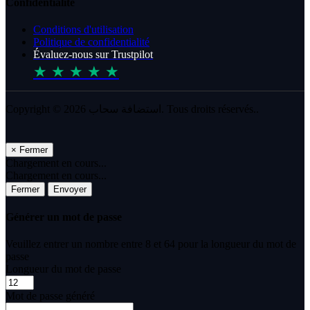
Confidentialité
Conditions d'utilisation
Politique de confidentialité
Évaluez-nous sur Trustpilot
★ ★ ★ ★ ★
Copyright © 2026 استضافة سحاب. Tous droits réservés..
×
Fermer
Chargement en cours...
Chargement en cours...
Fermer
Envoyer
Générer un mot de passe
Veuillez entrer un nombre entre 8 et 64 pour la longueur du mot de
passe
Longueur du mot de passe
Mot de passe généré