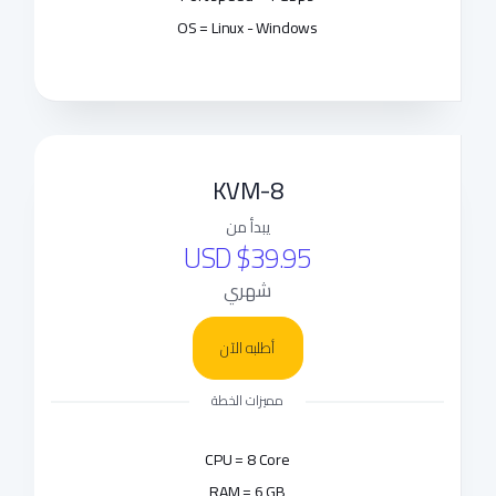
OS = Linux - Windows
KVM-8
يبدأ من
$39.95 USD
شهري
أطلبه الآن
مميزات الخطة
CPU = 8 Core
RAM = 6 GB