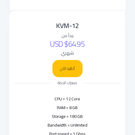
KVM-12
يبدأ من
$64.95 USD
شهري
أطلبه الآن
مميزات الخطة
CPU = 12 Core
RAM = 8 GB
Storage = 180 GB
Bandwidth = Unlimited
Port speed = 1 Gbps