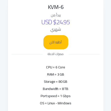
KVM-6
يبدأ من
$24.95 USD
شهري
أطلبه الآن
مميزات الخطة
CPU = 6 Core
RAM = 3 GB
Storage = 80 GB
Bandwidth = 8 TB
Port speed = 1 Gbps
OS = Linux - Windows