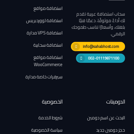
استضافة مواقع
سحاب استضافة عربية تقدم
لك أداءً موثوقًا، دعمًا فنيًا
استضافة لووردبريس
بلغتك، وأسعارًا تناسب طموحك
استضافة VPS مدارة
الرقمي.
استضافة سحابية
info@sahabhost.com
استضافة مواقع
002-01119871100
WooCommerce
سيرفرات خاصة مدارة
الدومينات
الخصوصية
البحث عن اسم دومين
شروط الخدمة
حجز دومين جديد
سياسة الخصوصية