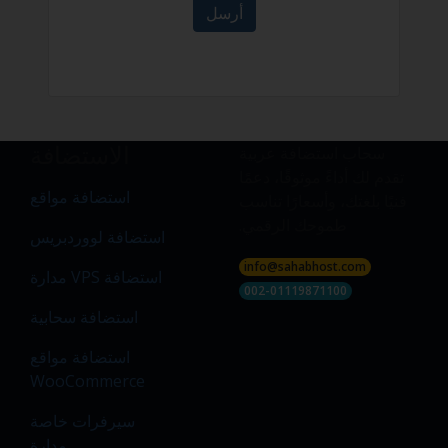
أرسل
الاستضافة
سحاب استضافة عربية
تقدم لك أداءً موثوقًا، دعمًا
استضافة مواقع
فنيًا بلغتك، وأسعارًا تناسب
طموحك الرقمي.
استضافة لووردبريس
info@sahabhost.com
استضافة VPS مدارة
002-01119871100
استضافة سحابية
استضافة مواقع
WooCommerce
سيرفرات خاصة
مدارة