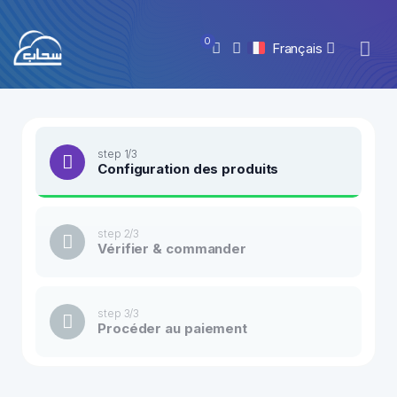
0
Français
step 1/3
Configuration des produits
step 2/3
Vérifier & commander
step 3/3
Procéder au paiement