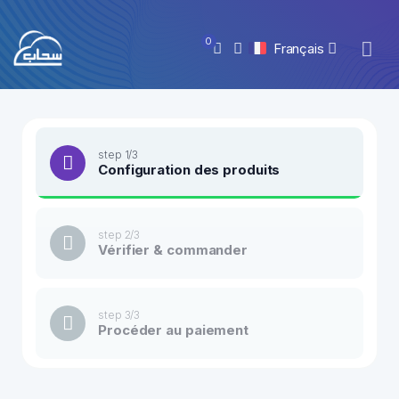
0
Français
step 1/3
Configuration des produits
step 2/3
Vérifier & commander
step 3/3
Procéder au paiement