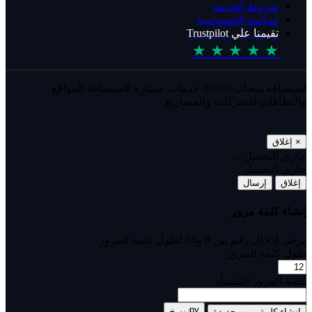
شروط الخدمة
سياسة الخصوصية
تقيمنا علي Trustpilot
★ ★ ★ ★ ★
استضافة سحاب©2026 خدمات ممتازة لاستضافة المواقع
والنطاقات للشركات والمشاريع.
×
إغلاق
جاري التحميل ...
جاري التحميل ...
إغلاق
إرسال
إنشاء كلمة مرور
يرجى إدخال رقم بين 8 و64 لطول كلمة المرور
طول كلمة المرور
كلمة المرور المُنشأة
إنشاء كلمة مرور جديدة
نسخ