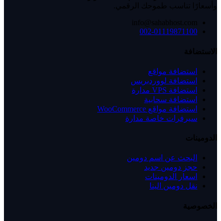
وأسعارًا تناسب طموحك الرقمي.
info@sahabhost.com
002-01119871100
الاستضافة
استضافة مواقع
استضافة لووردبريس
استضافة VPS مدارة
استضافة سحابية
استضافة مواقع WooCommerce
سيرفرات خاصة مدارة
الدومينات
البحث عن اسم دومين
حجز دومين جديد
اسعار الدومينات
نقل دومين الينا
الخصوصية