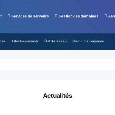
t
Services de serveurs
Gestion des domaines
Ass
nces
Téléchargements
État du réseau
Ouvrir une demande
Vous n'avez 
Actualités