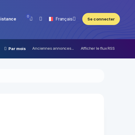
0
Français
istance
Se connecter
Anciennes annonces...
Afficher le flux RSS
Par mois
pas de notification